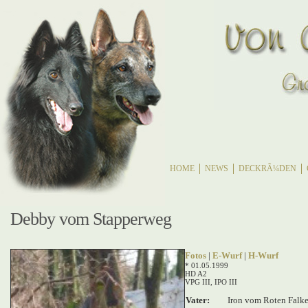
HOME
NEWS
DECKRÃ¼DEN
Debby vom Stapperweg
Fotos
|
E-Wurf
|
H-Wurf
* 01.05.1999
HD A2
VPG III, IPO III
Vater:
Iron vom Roten Falk